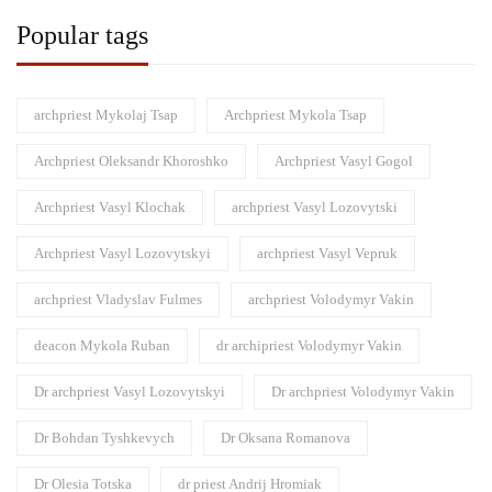
Popular tags
archpriest Mykolaj Tsap
Archpriest Mykola Tsap
Archpriest Oleksandr Khoroshko
Archpriest Vasyl Gogol
Archpriest Vasyl Klochak
archpriest Vasyl Lozovytski
Archpriest Vasyl Lozovytskyi
archpriest Vasyl Vepruk
archpriest Vladyslav Fulmes
archpriest Volodymyr Vakin
deacon Mykola Ruban
dr archipriest Volodymyr Vakin
Dr archpriest Vasyl Lozovytskyi
Dr archpriest Volodymyr Vakin
Dr Bohdan Tyshkevych
Dr Oksana Romanova
Dr Olesia Totska
dr priest Andrij Hromiak