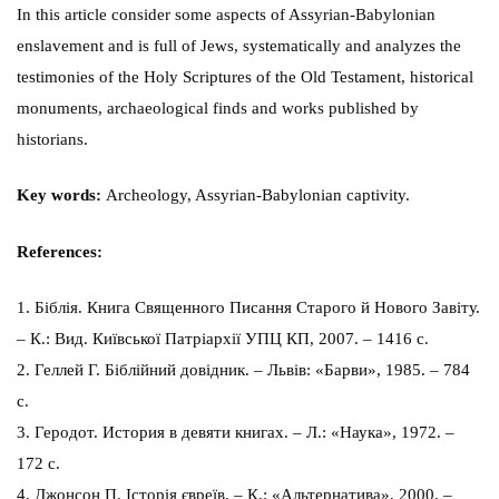
In this article consider some aspects of Assyrian-Babylonian
enslavement and is full of Jews, systematically and analyzes the
testimonies of the Holy Scriptures of the Old Testament, historical
monuments, archaeological finds and works published by
historians.
Key words:
Archeology, Assyrian-Babylonian captivity.
References:
1. Біблія. Книга Священного Писання Старого й Нового Завіту.
– К.: Вид. Київської Патріархії УПЦ КП, 2007. – 1416 с.
2. Геллей Г. Біблійний довідник. – Львів: «Барви», 1985. – 784
с.
3. Геродот. История в девяти книгах. – Л.: «Наука», 1972. –
172 с.
4. Джонсон П. Історія євреїв. – К.: «Альтернатива», 2000. –