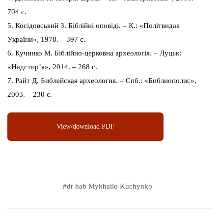
704 с.
5. Косідовський З. Біблійні оповіді. – К.: «Політвидав
України», 1978. – 397 с.
6. Кучинко М. Біблійно-церковна археологія. – Луцьк:
«Надстир’я», 2014. – 268 с.
7. Райт Д. Библейская археология. – Спб.: «Библиополис»,
2003. – 230 с.
View/download PDF
#
dr hab Mykhailo Kuchynko