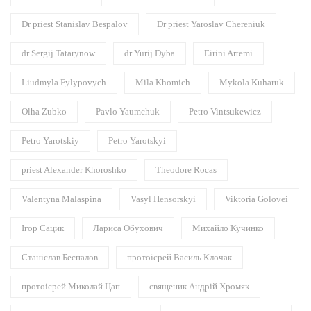
Dr priest Stanislav Bespalov
Dr priest Yaroslav Chereniuk
dr Sergij Tatarynow
dr Yurij Dyba
Eirini Artemi
Liudmyla Fylypovych
Mila Khomich
Mykola Kuharuk
Olha Zubko
Pavlo Yaumchuk
Petro Vintsukewicz
Petro Yarotskiy
Petro Yarotskyi
priest Alexander Khoroshko
Theodore Rocas
Valentyna Malaspina
Vasyl Hensorskyi
Viktoria Golovei
Ігор Сацик
Лариса Обухович
Михайло Кучинко
Станіслав Беспалов
протоієрей Василь Клочак
протоієрей Миколай Цап
священик Андрій Хромяк