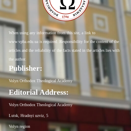
When using any information from this site, a link to
www.vpba.edu.ua is required. Responsibility for the content of the
articles and the reliability of the facts stated in the articles lies with
the author.
Publisher:
Volyn Orthodox Theological Academy
Editorial Address:
Volyn Orthodox Theological Academy
Lutsk, Hradnyi uzviz, 5
Volyn region