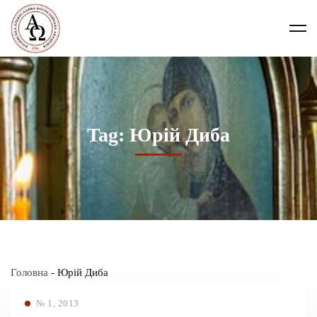
Tag: Юрій Диба
Головна
-
Юрій Диба
№ 1, 2013