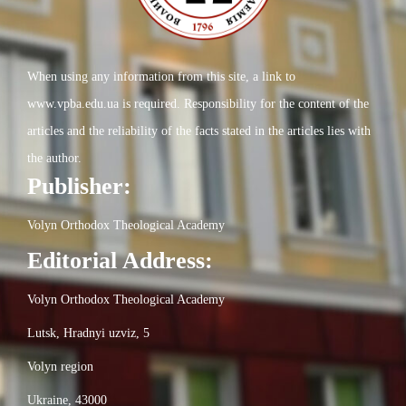
When using any information from this site, a link to
www.vpba.edu.ua is required. Responsibility for the content of the
articles and the reliability of the facts stated in the articles lies with
the author.
Publisher:
Volyn Orthodox Theological Academy
Editorial Address:
Volyn Orthodox Theological Academy
Lutsk, Hradnyi uzviz, 5
Volyn region
Ukraine, 43000