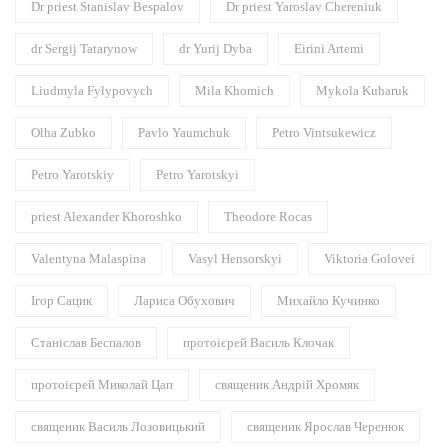
Dr priest Stanislav Bespalov
Dr priest Yaroslav Chereniuk
dr Sergij Tatarynow
dr Yurij Dyba
Eirini Artemi
Liudmyla Fylypovych
Mila Khomich
Mykola Kuharuk
Olha Zubko
Pavlo Yaumchuk
Petro Vintsukewicz
Petro Yarotskiy
Petro Yarotskyi
priest Alexander Khoroshko
Theodore Rocas
Valentyna Malaspina
Vasyl Hensorskyi
Viktoria Golovei
Ігор Сацик
Лариса Обухович
Михайло Кучинко
Станіслав Беспалов
протоієрей Василь Клочак
протоієрей Миколай Цап
священик Андрій Хромяк
священик Василь Лозовицький
священик Ярослав Черенюк