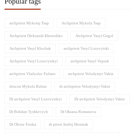
Popular tags
archpriest Mykolaj Tsap
Archpriest Mykola Tsap
Archpriest Oleksandr Khoroshko
Archpriest Vasyl Gogol
Archpriest Vasyl Klochak
archpriest Vasyl Lozovytski
Archpriest Vasyl Lozovytskyi
archpriest Vasyl Vepruk
archpriest Vladyslav Fulmes
archpriest Volodymyr Vakin
deacon Mykola Ruban
dr archipriest Volodymyr Vakin
Dr archpriest Vasyl Lozovytskyi
Dr archpriest Volodymyr Vakin
Dr Bohdan Tyshkevych
Dr Oksana Romanova
Dr Olesia Totska
dr priest Andrij Hromiak