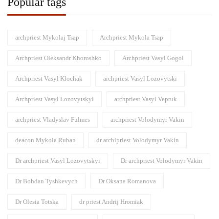
Popular tags
archpriest Mykolaj Tsap
Archpriest Mykola Tsap
Archpriest Oleksandr Khoroshko
Archpriest Vasyl Gogol
Archpriest Vasyl Klochak
archpriest Vasyl Lozovytski
Archpriest Vasyl Lozovytskyi
archpriest Vasyl Vepruk
archpriest Vladyslav Fulmes
archpriest Volodymyr Vakin
deacon Mykola Ruban
dr archipriest Volodymyr Vakin
Dr archpriest Vasyl Lozovytskyi
Dr archpriest Volodymyr Vakin
Dr Bohdan Tyshkevych
Dr Oksana Romanova
Dr Olesia Totska
dr priest Andrij Hromiak