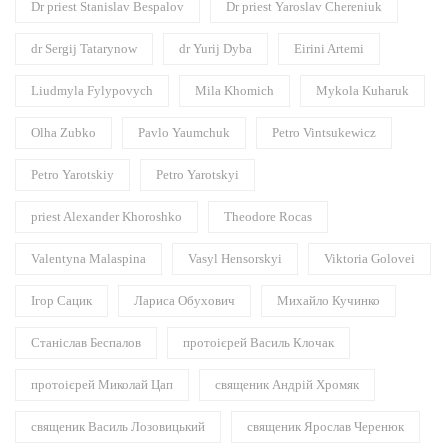
Dr priest Stanislav Bespalov
Dr priest Yaroslav Chereniuk
dr Sergij Tatarynow
dr Yurij Dyba
Eirini Artemi
Liudmyla Fylypovych
Mila Khomich
Mykola Kuharuk
Olha Zubko
Pavlo Yaumchuk
Petro Vintsukewicz
Petro Yarotskiy
Petro Yarotskyi
priest Alexander Khoroshko
Theodore Rocas
Valentyna Malaspina
Vasyl Hensorskyi
Viktoria Golovei
Ігор Сацик
Лариса Обухович
Михайло Кучинко
Станіслав Беспалов
протоієрей Василь Клочак
протоієрей Миколай Цап
священик Андрій Хромяк
священик Василь Лозовицький
священик Ярослав Черенюк