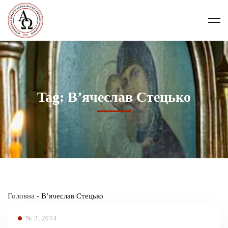
Tag: В’ячеслав Стецько
Головна
-
В’ячеслав Стецько
№ 2, 2014