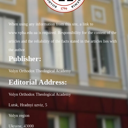
When using any information from this site, a link to
www.vpba.edu.ua is required. Responsibility for the content of the
articles and the reliability of the facts stated in the articles lies with
the author.
Publisher:
Volyn Orthodox Theological Academy
Editorial Address:
Volyn Orthodox Theological Academy
Lutsk, Hradnyi uzviz, 5
Volyn region
Ukraine, 43000