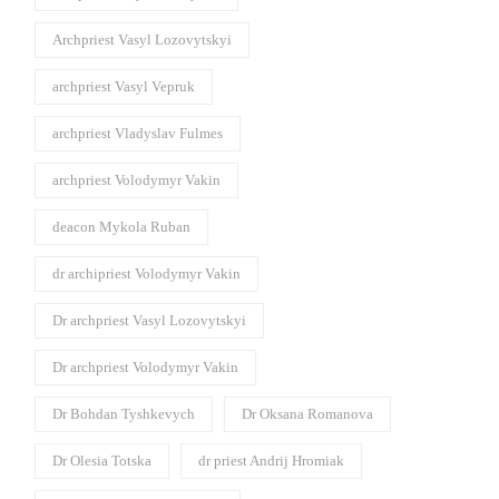
Archpriest Vasyl Lozovytskyi
archpriest Vasyl Vepruk
archpriest Vladyslav Fulmes
archpriest Volodymyr Vakin
deacon Mykola Ruban
dr archipriest Volodymyr Vakin
Dr archpriest Vasyl Lozovytskyi
Dr archpriest Volodymyr Vakin
Dr Bohdan Tyshkevych
Dr Oksana Romanova
Dr Olesia Totska
dr priest Andrij Hromiak