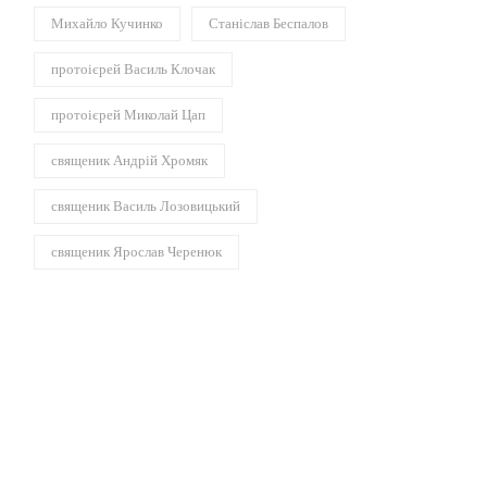
Михайло Кучинко
Станіслав Беспалов
протоієрей Василь Клочак
протоієрей Миколай Цап
священик Андрій Хромяк
священик Василь Лозовицький
священик Ярослав Черенюк