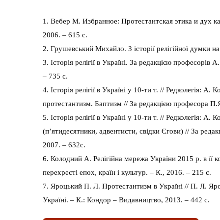
1. Вебер М. Избранное: Протестантская этика и дух ка
2006. – 615 с.
2. Грушевський Михайло. З історії релігійної думки на 
3. Історія релігії в Україні. За редакцією професорів 
– 735 с.
4. Історія релігії в Україні у 10-ти т. // Редколегія: А
протестантизм. Баптизм // За редакцією професора П.Яр
5. Історія релігії в Україні у 10-ти т. // Редколегія: А
(п’ятидесятники, адвентисти, свідки Єгови) // За ред
2007. – 632с.
6. Колодний А. Релігійна мережа України 2015 р. в її к
перехресті епох, країн і культур. – К., 2016. – 215 с.
7. Яроцький П. Л. Протестантизм в Україні // П. Л. Яро
Україні. – К.: Кондор – Видавництво, 2013. – 442 с.