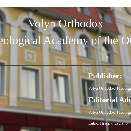
Volyn Orthodox
eological Academy of the 
Publisher:
Volyn Orthodox Theolog
Editorial Ad
Volyn Orthodox Theolog
Lutsk, Hradnyi uzviz, 5