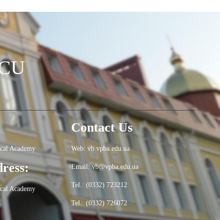
OCU
Contact Us
ical Academy
Web: vb.vpba.edu.ua
dress:
Email: vb@vpba.edu.ua
Tel.: (0332) 723212
ical Academy
Tel.: (0332) 726072