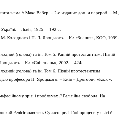
питализма // Макс Вебер. – 2-е издание доп. и перероб. – М.,
Україні. – Львів, 1925. – 192 с.
А. М. Колодного і П. Л. Яроцького. – К.: «Знання», КОО, 1999.
. Колодний (голова) та ін. Том 5. Ранній протестантизм. Пізній
оцького. – К.: «Світ знань», 2002. – 424с.
. Колодний (голова) та ін. Том 6. Пізній протестантизм
акцією професора П. Яроцького. – Київ – Дрогобич «Коло»,
онфесійному зрізі і проблемах // Релігійна свобода. На
цький Релігієзнавство. Сучасні релігійні процеси у світі й