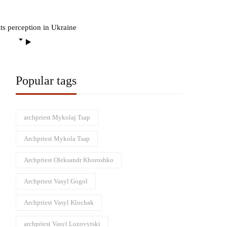
its perception in Ukraine
Popular tags
archpriest Mykolaj Tsap
Archpriest Mykola Tsap
Archpriest Oleksandr Khoroshko
Archpriest Vasyl Gogol
Archpriest Vasyl Klochak
archpriest Vasyl Lozovytski