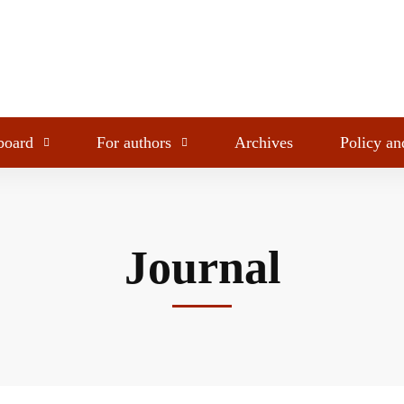
 board
For authors
Archives
Policy an
Journal