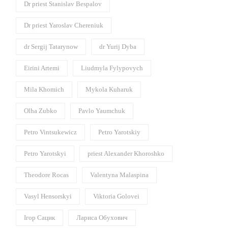
Dr priest Stanislav Bespalov
Dr priest Yaroslav Chereniuk
dr Sergij Tatarynow
dr Yurij Dyba
Eirini Artemi
Liudmyla Fylypovych
Mila Khomich
Mykola Kuharuk
Olha Zubko
Pavlo Yaumchuk
Petro Vintsukewicz
Petro Yarotskiy
Petro Yarotskyi
priest Alexander Khoroshko
Theodore Rocas
Valentyna Malaspina
Vasyl Hensorskyi
Viktoria Golovei
Ігор Сацик
Лариса Обухович