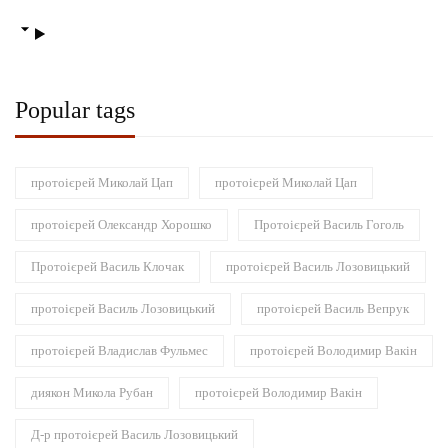
Popular tags
протоієрей Миколай Цап
протоієрей Миколай Цап
протоієрей Олександр Хорошко
Протоієрей Василь Гоголь
Протоієрей Василь Клочак
протоієрей Василь Лозовицький
протоієрей Василь Лозовицький
протоієрей Василь Вепрук
протоієрей Владислав Фульмес
протоієрей Володимир Вакін
диякон Микола Рубан
протоієрей Володимир Вакін
Д-р протоієрей Василь Лозовицький