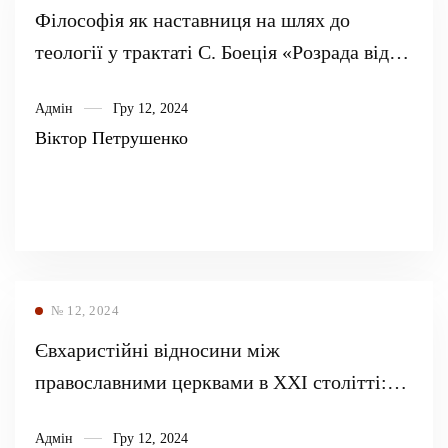
Філософія як наставниця на шлях до
теології у трактаті С. Боеція «Розрада від
філософії»
Адмін
Гру 12, 2024
Віктор Петрушенко
№ 12, 2024
Євхаристійні відносини між
православними церквами в ХХІ столітті:
виклики, конфлікти та перспективи
Адмін
Гру 12, 2024
співпраці