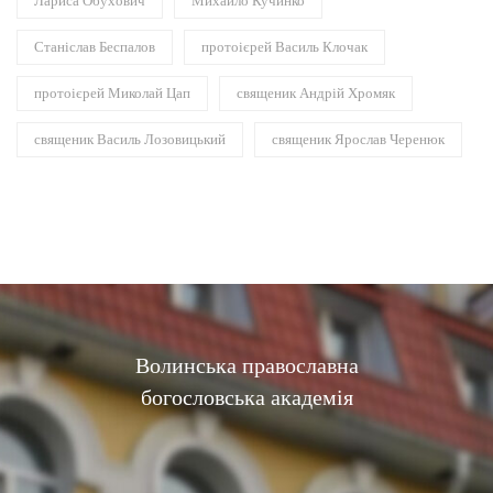
Лариса Обухович
Михайло Кучинко
Станіслав Беспалов
протоієрей Василь Клочак
протоієрей Миколай Цап
священик Андрій Хромяк
священик Василь Лозовицький
священик Ярослав Черенюк
Волинська православна
богословська академія