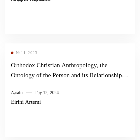
№ 11, 2023
Orthodox Christian Anthropology, the
Ontology of the Person and its Relationship
with the Question of Euthanasia in a
Адмін
Гру 12, 2024
Heteronomous, Autonomous and Christian
Eirini Artemi
Perspective