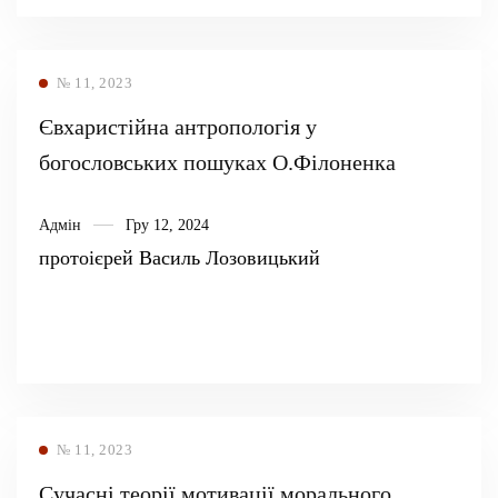
№ 11, 2023
Євхаристійна антропологія у
богословських пошуках О.Філоненка
Адмін
Гру 12, 2024
протоієрей Василь Лозовицький
№ 11, 2023
Сучасні теорії мотивації морального