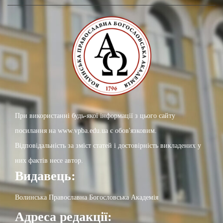
При використанні будь-якої інформації з цього сайту
посилання на www.vpba.edu.ua є обов'язковим.
Відповідальність за зміст статей і достовірність викладених у
них фактів несе автор.
Видавець:
Волинська Православна Богословська Академія
Адреса редакції: