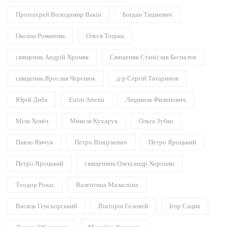
Протоієрей Володимир Вакін
Богдан Тишкевич
Оксана Романова
Олеся Тоцька
священик Андрій Хромяк
Священик Станіслав Беспалов
священик Ярослав Черенюк
д-р Сергій Татаринов
Юрій Диба
Eirini Artemi
Людмила Филипович
Міла Хоміч
Микола Кухарук
Ольга Зубко
Павло Ямчук
Петро Вінцукевич
Петро Яроцький
Петро Яроцький
священник Олександр Хорошко
Теодор Рокас
Валентина Маласпіна
Василь Генсьорський
Вікторія Головей
Ігор Сацик