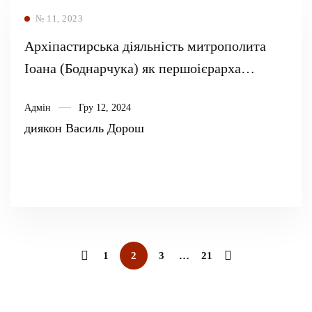
№ 11, 2023
Архіпастирська діяльність митрополита
Іоана (Боднарчука) як першоієрарха
відновленої УАПЦ
Адмін
Гру 12, 2024
диякон Василь Дорош
1
2
3
…
21