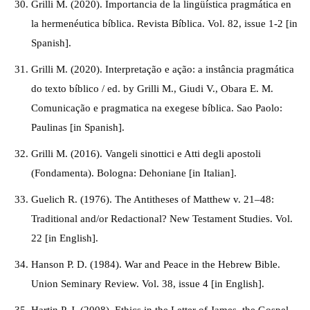
Grilli M. (2020). Importancia de la lingüística pragmática en
la hermenéutica bíblica. Revista Bíblica. Vol. 82, issue 1-2 [in
Spanish].
Grilli M. (2020). Interpretação e ação: a instância pragmática
do texto bíblico / ed. by Grilli M., Giudi V., Obara E. M.
Comunicação e pragmatica na exegese bíblica. Sao Paolo:
Paulinas [in Spanish].
Grilli M. (2016). Vangeli sinottici e Atti degli apostoli
(Fondamenta). Bologna: Dehoniane [in Italian].
Guelich R. (1976). The Antitheses of Matthew v. 21–48:
Traditional and/or Redactional? New Testament Studies. Vol.
22 [in English].
Hanson P. D. (1984). War and Peace in the Hebrew Bible.
Union Seminary Review. Vol. 38, issue 4 [in English].