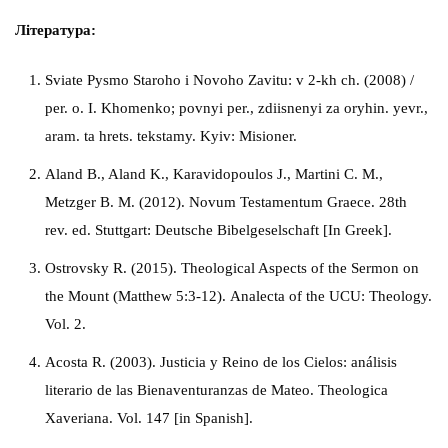
Література:
Sviate Pysmo Staroho i Novoho Zavitu: v 2-kh ch. (2008) /
per. o. I. Khomenko; povnyi per., zdiisnenyi za oryhin. yevr.,
aram. ta hrets. tekstamy. Kyiv: Misioner.
Aland B., Aland K., Karavidopoulos J., Martini C. M.,
Metzger B. M. (2012). Novum Testamentum Graece. 28th
rev. ed. Stuttgart: Deutsche Bibelgeselschaft [In Greek].
Ostrovsky R. (2015). Theological Aspects of the Sermon on
the Mount (Matthew 5:3-12). Analecta of the UCU: Theology.
Vol. 2.
Acosta R. (2003). Justicia y Reino de los Cielos: análisis
literario de las Bienaventuranzas de Mateo. Theologica
Xaveriana. Vol. 147 [in Spanish].