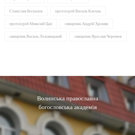
Станіслав Беспалов
протоієрей Василь Клочак
протоієрей Миколай Цап
священик Андрій Хромяк
священик Василь Лозовицький
священик Ярослав Черенюк
Волинська православна
богословська академія