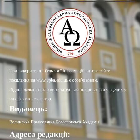
При використанні будь-якої інформації з цього сайту
посилання на www.vpba.edu.ua є обов'язковим.
Відповідальність за зміст статей і достовірність викладених у
них фактів несе автор.
Видавець:
Волинська Православна Богословська Академія
Адреса редакції: