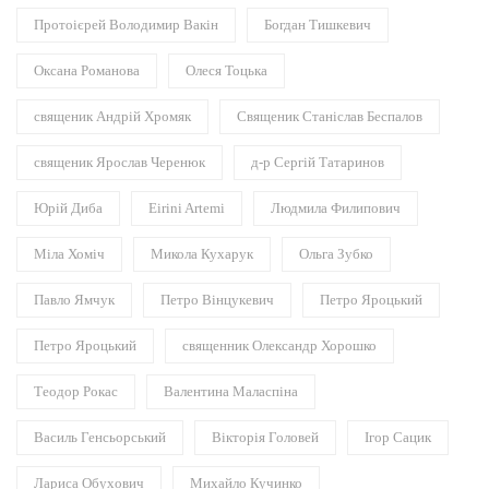
Протоієрей Володимир Вакін
Богдан Тишкевич
Оксана Романова
Олеся Тоцька
священик Андрій Хромяк
Священик Станіслав Беспалов
священик Ярослав Черенюк
д-р Сергій Татаринов
Юрій Диба
Eirini Artemi
Людмила Филипович
Міла Хоміч
Микола Кухарук
Ольга Зубко
Павло Ямчук
Петро Вінцукевич
Петро Яроцький
Петро Яроцький
священник Олександр Хорошко
Теодор Рокас
Валентина Маласпіна
Василь Генсьорський
Вікторія Головей
Ігор Сацик
Лариса Обухович
Михайло Кучинко