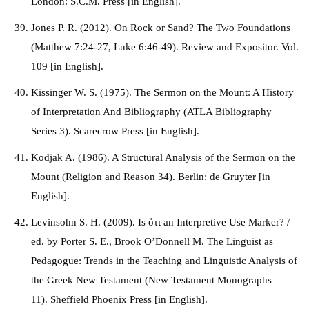
London: S.C.M. Press [in English].
Jones P. R. (2012). On Rock or Sand? The Two Foundations
(Matthew 7:24-27, Luke 6:46-49). Review and Expositor. Vol.
109 [in English].
Kissinger W. S. (1975). The Sermon on the Mount: A History
of Interpretation And Bibliography (ATLA Bibliography
Series 3). Scarecrow Press [in English].
Kodjak A. (1986). A Structural Analysis of the Sermon on the
Mount (Religion and Reason 34). Berlin: de Gruyter [in
English].
Levinsohn S. H. (2009). Is ὅτι an Interpretive Use Marker? /
ed. by Porter S. E., Brook O’Donnell M. The Linguist as
Pedagogue: Trends in the Teaching and Linguistic Analysis of
the Greek New Testament (New Testament Monographs
11). Sheffield Phoenix Press [in English].