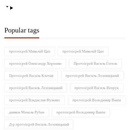
Popular tags
протоієрей Миколай Цап
протоієрей Миколай Цап
протоієрей Олександр Хорошко
Протоієрей Василь Гоголь
Протоієрей Василь Клочак
протоієрей Василь Лозовицький
протоієрей Василь Лозовицький
протоієрей Василь Вепрук
протоієрей Владислав Фульмес
протоієрей Володимир Вакін
диякон Микола Рубан
протоієрей Володимир Вакін
Д-р протоієрей Василь Лозовицький