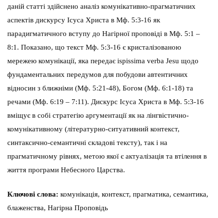
даній статті здійснено аналіз комунікативно-прагматичних
аспектів дискурсу Ісуса Христа в Мф. 5:3-16 як
парадигматичного вступу до Нагірної проповіді в Мф. 5:1 –
8:1. Показано, що текст Мф. 5:3-16 є кристалізованою
мережею комунікації, яка передає ispissima verba Jesu щодо
фундаментальних передумов для побудови автентичних
відносин з ближніми (Мф. 5:21-48), Богом (Мф. 6:1-18) та
речами (Мф. 6:19 – 7:11). Дискурс Ісуса Христа в Мф. 5:3-16
вміщує в собі стратегію аргументації як на лінгвістично-
комунікативному (літературно-ситуативний контекст,
синтаксично-семантичні складові тексту), так і на
прагматичному рівнях, метою якої є актуалізація та втілення в
життя програми Небесного Царства.
Ключові слова:
комунікація, контекст, прагматика, семантика,
блаженства, Нагірна Проповідь