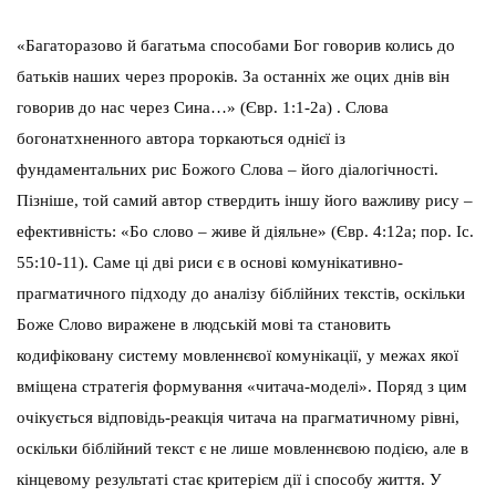
«Багаторазово й багатьма способами Бог говорив колись до
батьків наших через пророків. За останніх же оцих днів він
говорив до нас через Сина…» (Євр. 1:1-2а) . Слова
богонатхненного автора торкаються однієї із
фундаментальних рис Божого Слова – його діалогічності.
Пізніше, той самий автор ствердить іншу його важливу рису –
ефективність: «Бо слово – живе й діяльне» (Євр. 4:12а; пор. Іс.
55:10-11). Саме ці дві риси є в основі комунікативно-
прагматичного підходу до аналізу біблійних текстів, оскільки
Боже Слово виражене в людській мові та становить
кодифіковану систему мовленнєвої комунікації, у межах якої
вміщена стратегія формування «читача-моделі». Поряд з цим
очікується відповідь-реакція читача на прагматичному рівні,
оскільки біблійний текст є не лише мовленнєвою подією, але в
кінцевому результаті стає критерієм дії і способу життя. У