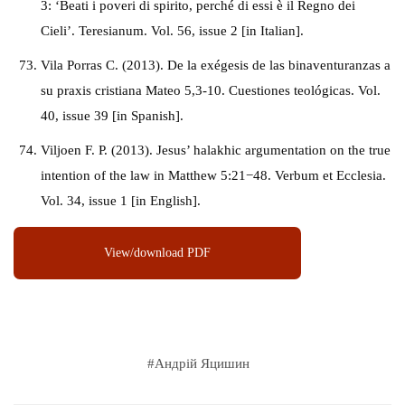
3: ‘Beati i poveri di spirito, perché di essi è il Regno dei
Cieli’. Teresianum. Vol. 56, issue 2 [in Italian].
Vila Porras C. (2013). De la exégesis de las binaventuranzas a
su praxis cristiana Mateo 5,3-10. Cuestiones teológicas. Vol.
40, issue 39 [in Spanish].
Viljoen F. P. (2013). Jesus’ halakhic argumentation on the true
intention of the law in Matthew 5:21−48. Verbum et Ecclesia.
Vol. 34, issue 1 [in English].
View/download PDF
#
Андрій Яцишин