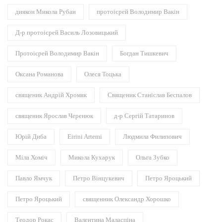
диякон Микола Рубан
протоієрей Володимир Вакін
Д-р протоієрей Василь Лозовицький
Протоієрей Володимир Вакін
Богдан Тишкевич
Оксана Романова
Олеся Тоцька
священик Андрій Хромяк
Священик Станіслав Беспалов
священик Ярослав Черенюк
д-р Сергій Татаринов
Юрій Диба
Eirini Artemi
Людмила Филипович
Міла Хоміч
Микола Кухарук
Ольга Зубко
Павло Ямчук
Петро Вінцукевич
Петро Яроцький
Петро Яроцький
священник Олександр Хорошко
Теодор Рокас
Валентина Маласпіна