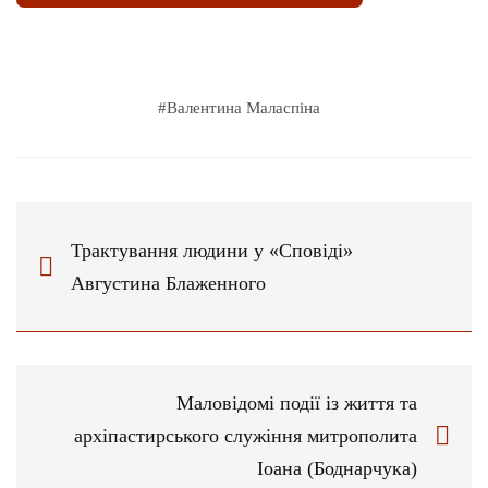
#
Валентина Маласпіна
Трактування людини у «Сповіді»
Августина Блаженного
Маловідомі події із життя та
архіпастирського служіння митрополита
Іоана (Боднарчука)