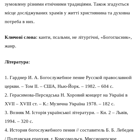
зумовлену різними етнічними традиціями. Також згадується
місце досліджуваних храмів у житті християнина та духовна
потреба в них.
Ключові слова:
канти, псальми, не літургічні, «Богогласник»,
жанр.
Література:
1. Гарднер И. А. Богослужебное пение Русской православной
церкви. – Том II. – США, Нью-Йорк. – 1982. – 604 с.
2. Герасимова-Персидська Н. Хоровий концерт на Україні в
XVII – XVIII ст. – К.: Музична Україна 1978. – 182 с.
3. Возняк М. Історія української літератури. – Кн. 2 – Львів,
1994. – 320 с.
4. История богослужебного пения // составитель Б. Б. Лебедев
/ Полтавская епархия. г. Комсомольск, Миссионерское