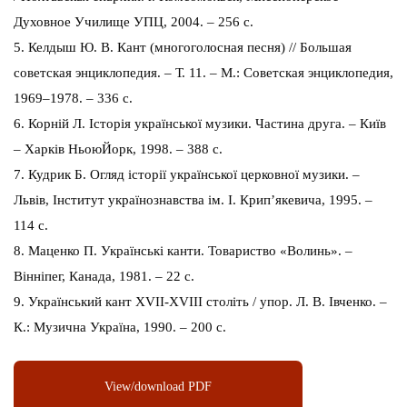
Духовное Училище УПЦ, 2004. – 256 с.
5. Келдыш Ю. В. Кант (многоголосная песня) // Большая
советская энциклопедия. – Т. 11. – М.: Советская энциклопедия,
1969–1978. – 336 с.
6. Корній Л. Історія української музики. Частина друга. – Київ
– Харків НьоюЙорк, 1998. – 388 с.
7. Кудрик Б. Огляд історії української церковної музики. –
Львів, Інститут українознавства ім. І. Крип’якевича, 1995. –
114 с.
8. Маценко П. Українські канти. Товариство «Волинь». –
Вінніпег, Канада, 1981. – 22 с.
9. Український кант XVII-XVIII століть / упор. Л. В. Івченко. –
К.: Музична Україна, 1990. – 200 с.
View/download PDF