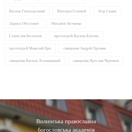
Василь Генсьорський
Вікторія Головей
Ігор Сацик
Лариса Обухович
Михайло Кучинко
Станіслав Беспалов
протоієрей Василь Клочак
протоієрей Миколай Цап
священик Андрій Хромяк
священик Василь Лозовицький
священик Ярослав Черенюк
Волинська православна
богословська академія