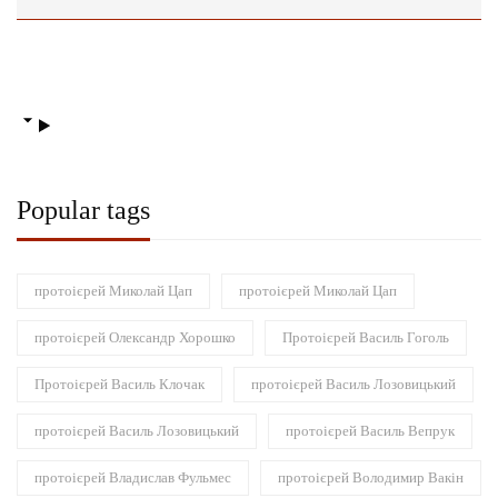
Popular tags
протоієрей Миколай Цап
протоієрей Миколай Цап
протоієрей Олександр Хорошко
Протоієрей Василь Гоголь
Протоієрей Василь Клочак
протоієрей Василь Лозовицький
протоієрей Василь Лозовицький
протоієрей Василь Вепрук
протоієрей Владислав Фульмес
протоієрей Володимир Вакін