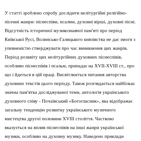
У статті зроблено спробу дослідити нелітургійні релігійно-
пісенні жанри: піснеспіви, псалми, духовні вірші, духовні пісні.
Відсутність історичної музикознавчої пам'яті про період
Київської Русі, Волинсько-Галицького князівства не дає змоги з
упевненістю стверджувати про час виникнення цих жанрів.
Період розквіту цих нелітургійних духовних піснеспівів,
особливо піснеспівів і псальм, припадає на XVII-XVIII ст., про
що і йдеться в цій праці. Висвітлюється питання авторства
духовних текстів цього періоду. Також розглядається найбільш
значна пам'ятка досліджуваної теми, антологія українського
духовного співу - Почаївський «Богогласник», яка відображає
загальну тенденцію розвитку українського музичного
мистецтва другої половини XVIII століття. Частково
вказується на вплив піснеспівів на інші жанри української
музики, особливо на духовну музику. Наведено приклади