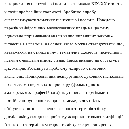
використання піснеспівів і псалмів класиками XIX-XX століть
у своїй професійній творчості. Зроблено спробу
систематизувати тематику піснеспівів і псалмів. Наведено
перелік найвідоміших музикознавчих праць на цю тему.
Здійснено порівняльний аналіз найпоширеніших жанрів -
піснеспівів і псалмів, на основі якого можна стверджувати, що,
незважаючи на стилістичну і тематичну схожість, піснеспіви і
псалми є явищами різних рівнів. Також вказано на структуру
цих жанрів. Розглянуто проблему жанрово-стильових
визначень. Поширення цих нелітургійних духовних піснеспівів
поза межами церковного простору (фольклорного,
аматорського, професійного), плутанина з термінами та
постійне порушення «жанрових меж», відсутність
обґрунтованого визначення кожного з термінів з боку
дослідників ускладнює проблему жанрово-стильових дефініцій.
Але кожен з термінів має досить чітку сферу поширення,