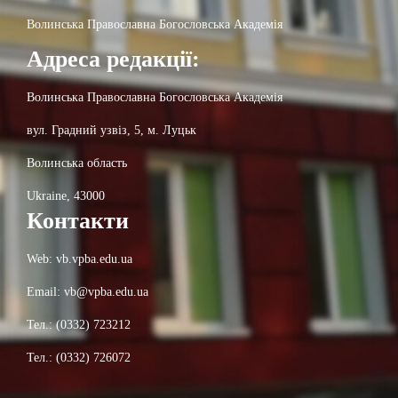
Волинська Православна Богословська Академія
Адреса редакції:
Волинська Православна Богословська Академія
вул. Градний узвіз, 5, м. Луцьк
Волинська область
Ukraine, 43000
Контакти
Web: vb.vpba.edu.ua
Email: vb@vpba.edu.ua
Тел.: (0332) 723212
Тел.: (0332) 726072