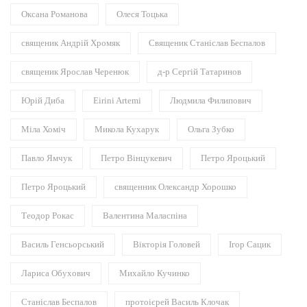
Оксана Романова
Олеся Тоцька
священик Андрій Хромяк
Священик Станіслав Беспалов
священик Ярослав Черенюк
д-р Сергій Татаринов
Юрій Диба
Eirini Artemi
Людмила Филипович
Міла Хоміч
Микола Кухарук
Ольга Зубко
Павло Ямчук
Петро Вінцукевич
Петро Яроцький
Петро Яроцький
священник Олександр Хорошко
Теодор Рокас
Валентина Маласпіна
Василь Генсьорський
Вікторія Головей
Ігор Сацик
Лариса Обухович
Михайло Кучинко
Станіслав Беспалов
протоієрей Василь Клочак