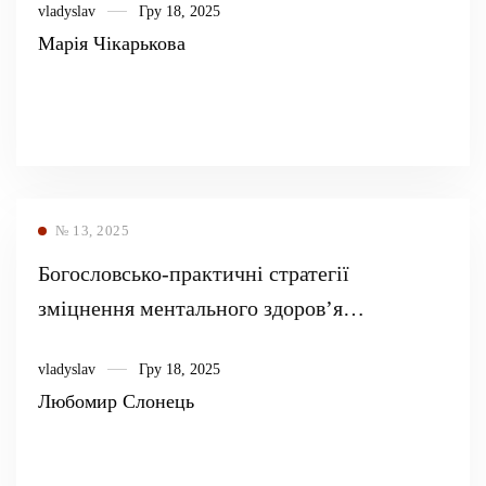
vladyslav
Гру 18, 2025
Марія Чікарькова
№ 13, 2025
Богословсько-практичні стратегії
зміцнення ментального здоров’я
українського суспільства у воєнний період
vladyslav
Гру 18, 2025
2014–2024 рр.
Любомир Слонець