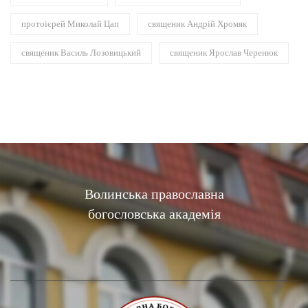
протоієрей Миколай Цап
священик Андрій Хромяк
священик Василь Лозовицький
священик Ярослав Черенюк
Волинська православна
богословська академія