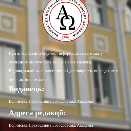
При використанні будь-якої інформації з цього сайту
посилання на www.vpba.edu.ua є обов'язковим.
Відповідальність за зміст статей і достовірність викладених у
них фактів несе автор.
Видавець:
Волинська Православна Богословська Академія
Адреса редакції:
Волинська Православна Богословська Академія