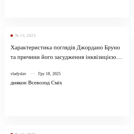
№ 13, 2025
Характеристика поглядів Джордано Бруно
та причини його засудження інквізицією
(на матеріалах судового процесу над
vladyslav
Гру 18, 2025
Джордано Бруно)
диякон Всеволод Сміх