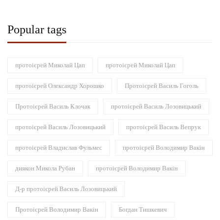
Popular tags
протоієрей Миколай Цап
протоієрей Миколай Цап
протоієрей Олександр Хорошко
Протоієрей Василь Гоголь
Протоієрей Василь Клочак
протоієрей Василь Лозовицький
протоієрей Василь Лозовицький
протоієрей Василь Вепрук
протоієрей Владислав Фульмес
протоієрей Володимир Вакін
диякон Микола Рубан
протоієрей Володимир Вакін
Д-р протоієрей Василь Лозовицький
Протоієрей Володимир Вакін
Богдан Тишкевич