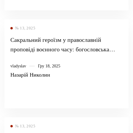
№ 13, 2025
Сакральний героїзм у православній
проповіді воєнного часу: богословська
типологія та образи
vladyslav
Гру 18, 2025
Назарій Николин
№ 13, 2025