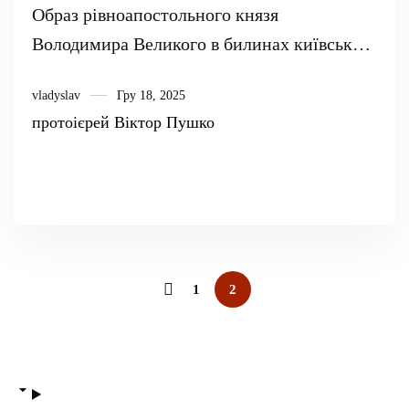
Образ рівноапостольного князя
Володимира Великого в билинах київського
циклу. Рецензія на книгу «Златоплуг : епос
vladyslav
Гру 18, 2025
України-Русі»
протоієрей Віктор Пушко
1
2