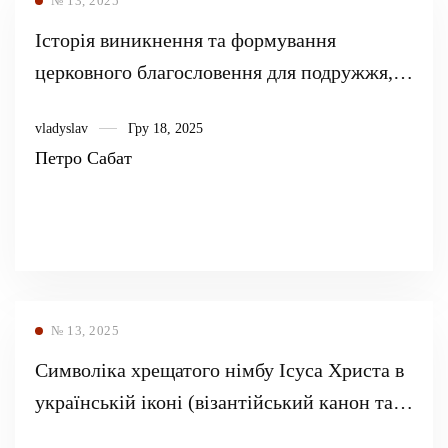
№ 13, 2025
Історія виникнення та формування
церковного благословення для подружжя,
що прожило разом багато років без
vladyslav
Гру 18, 2025
прийняття святого Таїнства Подружжя у
Петро Сабат
церквах Володимирового Хрещення (1873–
2023)
№ 13, 2025
Символіка хрещатого німбу Ісуса Христа в
українській іконі (візантійський канон та
його модифікації)