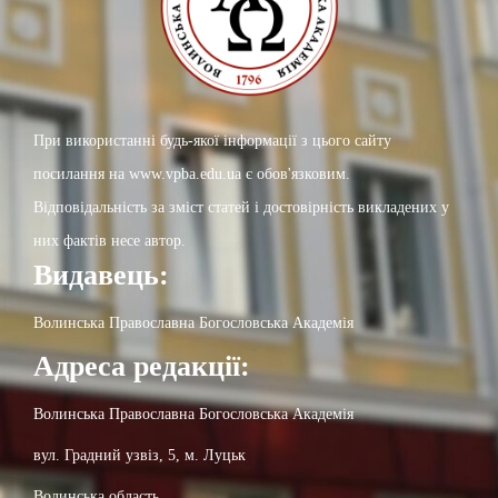
При використанні будь-якої інформації з цього сайту
посилання на www.vpba.edu.ua є обов'язковим.
Відповідальність за зміст статей і достовірність викладених у
них фактів несе автор.
Видавець:
Волинська Православна Богословська Академія
Адреса редакції:
Волинська Православна Богословська Академія
вул. Градний узвіз, 5, м. Луцьк
Волинська область