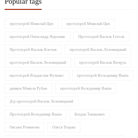
Popular tags
протоієрей Миколай Цап
протоієрей Миколай Цап
протоієрей Олександр Хорошко
Протоієрей Василь Гоголь
Протоієрей Василь Клочак
протоієрей Василь Лозовицький
протоієрей Василь Лозовицький
протоієрей Василь Вепрук
протоієрей Владислав Фульмес
протоієрей Володимир Вакін
диякон Микола Рубан
протоієрей Володимир Вакін
Д-р протоієрей Василь Лозовицький
Протоієрей Володимир Вакін
Богдан Тишкевич
Оксана Романова
Олеся Тоцька