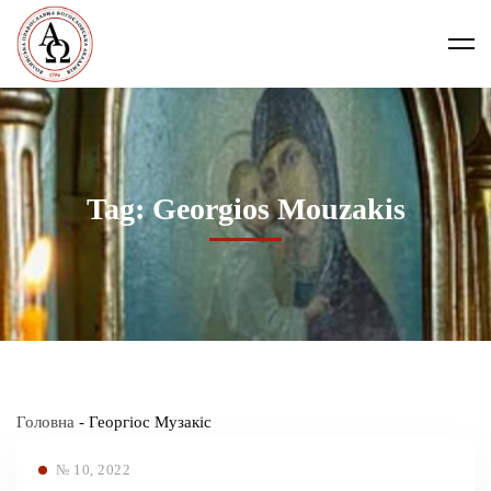
Tag: Georgios Mouzakis
Головна
-
Георгіос Музакіс
№ 10, 2022