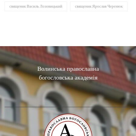
священик Василь Лозовицький
священик Ярослав Черенюк
Волинська православна
богословська академія