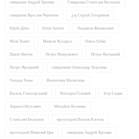
священик Андрій Хромяк
Священик Станіслав Беспалов
священик Ярослав Черенюк
д-р Сергій Татаринов
Юрій Диба
Eirini Artemi
Людмила Филипович
Міла Хоміч
Микола Кухарук
Ольга Зубко
Павло Ямчук
Петро Вінцукевич
Петро Яроцький
Петро Яроцький
священник Олександр Хорошко
Теодор Рокас
Валентина Маласпіна
Василь Генсьорський
Вікторія Головей
Ігор Сацик
Лариса Обухович
Михайло Кучинко
Станіслав Беспалов
протоієрей Василь Клочак
протоієрей Миколай Цап
священик Андрій Хромяк