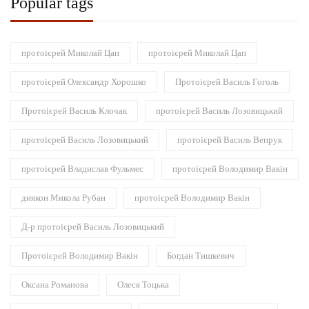
Popular tags
протоієрей Миколай Цап
протоієрей Миколай Цап
протоієрей Олександр Хорошко
Протоієрей Василь Гоголь
Протоієрей Василь Клочак
протоієрей Василь Лозовицький
протоієрей Василь Лозовицький
протоієрей Василь Вепрук
протоієрей Владислав Фульмес
протоієрей Володимир Вакін
диякон Микола Рубан
протоієрей Володимир Вакін
Д-р протоієрей Василь Лозовицький
Протоієрей Володимир Вакін
Богдан Тишкевич
Оксана Романова
Олеся Тоцька