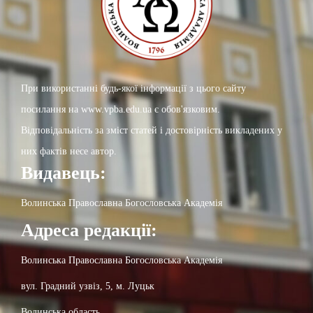
При використанні будь-якої інформації з цього сайту
посилання на www.vpba.edu.ua є обов'язковим.
Відповідальність за зміст статей і достовірність викладених у
них фактів несе автор.
Видавець:
Волинська Православна Богословська Академія
Адреса редакції:
Волинська Православна Богословська Академія
вул. Градний узвіз, 5, м. Луцьк
Волинська область