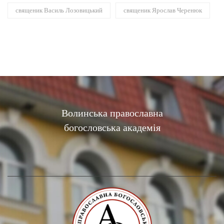
священик Василь Лозовицький
священик Ярослав Черенюк
Волинська православна
богословська академія