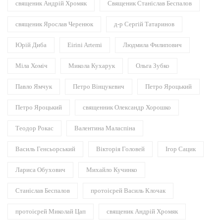
священик Андрій Хромяк
Священик Станіслав Беспалов
священик Ярослав Черенюк
д-р Сергій Татаринов
Юрій Диба
Eirini Artemi
Людмила Филипович
Міла Хоміч
Микола Кухарук
Ольга Зубко
Павло Ямчук
Петро Вінцукевич
Петро Яроцький
Петро Яроцький
священник Олександр Хорошко
Теодор Рокас
Валентина Маласпіна
Василь Генсьорський
Вікторія Головей
Ігор Сацик
Лариса Обухович
Михайло Кучинко
Станіслав Беспалов
протоієрей Василь Клочак
протоієрей Миколай Цап
священик Андрій Хромяк