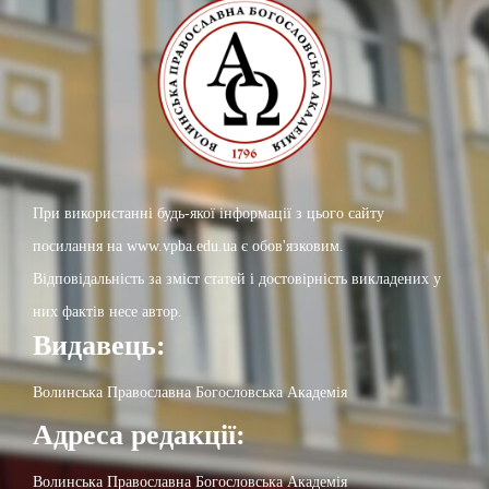
При використанні будь-якої інформації з цього сайту
посилання на www.vpba.edu.ua є обов'язковим.
Відповідальність за зміст статей і достовірність викладених у
них фактів несе автор.
Видавець:
Волинська Православна Богословська Академія
Адреса редакції:
Волинська Православна Богословська Академія