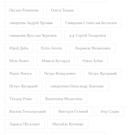
Оксана Романова
Олеся Тоцька
священик Андрій Хромяк
Священик Станіслав Беспалов
священик Ярослав Черенюк
д-р Сергій Татаринов
Юрій Диба
Eirini Artemi
Людмила Филипович
Міла Хоміч
Микола Кухарук
Ольга Зубко
Павло Ямчук
Петро Вінцукевич
Петро Яроцький
Петро Яроцький
священник Олександр Хорошко
Теодор Рокас
Валентина Маласпіна
Василь Генсьорський
Вікторія Головей
Ігор Сацик
Лариса Обухович
Михайло Кучинко