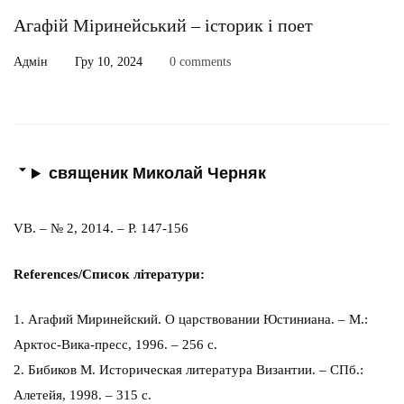
Агафій Міринейський – історик і поет
Адмін
Гру 10, 2024
0 comments
священик Миколай Черняк
VB. – № 2, 2014. – P. 147-156
References/Список літератури:
1. Агафий Миринейский. О царствовании Юстиниана. – М.:
Арктос-Вика-пресс, 1996. – 256 с.
2. Бибиков М. Историческая литература Византии. – СПб.:
Алетейя, 1998. – 315 с.