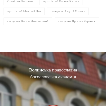
Станіслав Беспалов
протоієрей Василь Клочак
протоієрей Миколай Цап
священик Андрій Хромяк
священик Василь Лозовицький
священик Ярослав Черенюк
Волинська православна
богословська академія