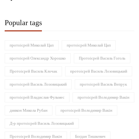
Popular tags
протоієрей Миколай Цап
протоієрей Миколай Цап
протоієрей Олександр Хорошко
Протоієрей Василь Гоголь
Протоієрей Василь Клочак
протоієрей Василь Лозовицький
протоієрей Василь Лозовицький
протоієрей Василь Вепрук
протоієрей Владислав Фульмес
протоієрей Володимир Вакін
диякон Микола Рубан
протоієрей Володимир Вакін
Д-р протоієрей Василь Лозовицький
Протоієрей Володимир Вакін
Богдан Тишкевич